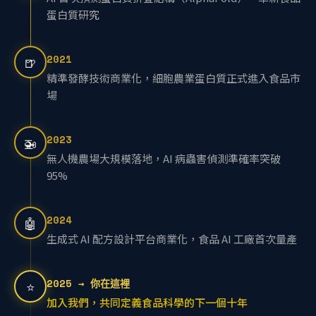
AI 首次預測蛋白質折疊結構（AlphaFold），革新食品
蛋白質研究
2021
🍺
精準發酵技術商業化，細胞農業蛋白質正式進入食品市
場
2023
🚁
無人機農場大規模落地，AI 病蟲害偵測準確率突破
95%
2024
🤖
生成式 AI 配方設計平台商業化，食品 AI 工廠首次量產
2025 → 你在這裡
⭐
加入我們，共同定義食品科學的下一個十年