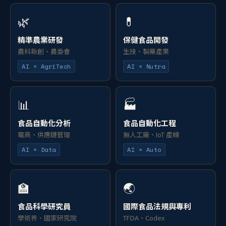
🌿
💊
精準農業研發
保健食品開發
農科新創、農委會
生技、製藥產業
AI × AgriTech
AI × Nutra
📊
🏭
食品自動化分析
食品自動化工程
電商、供應鏈管理
無人工廠、IoT 產線
AI × Data
AI × Auto
🏫
🌏
食品科學研究員
國際食品法規與專利
學術界、國家研究院
TFDA、Codex