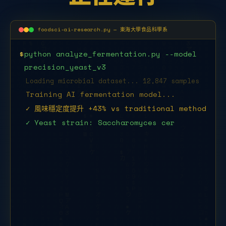
foodsci-ai-research.py — 東海大學食品科學系
$
python analyze_fermentation.py --model
precision_yeast_v3
Loading microbial dataset... 12,847 samples
Training AI fermentation model...
✓ 風味穩定度提升 +43% vs traditional method
✓ Yeast strain: Saccharomyces
cerevisiae THU-2025
$
python food_safety_detect.py