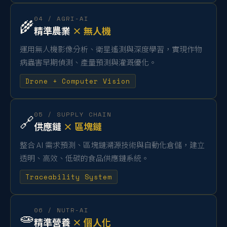
04 / AGRI-AI
🌾
精準農業
× 無人機
運用無人機影像分析、衛星遙測與深度學習，實現作物
病蟲害早期偵測、產量預測與灌溉優化。
Drone + Computer Vision
05 / SUPPLY CHAIN
🔗
供應鏈
× 區塊鏈
整合 AI 需求預測、區塊鏈溯源技術與自動化倉儲，建立
透明、高效、低碳的食品供應鏈系統。
Traceability System
06 / NUTR-AI
🧫
精準營養
× 個人化