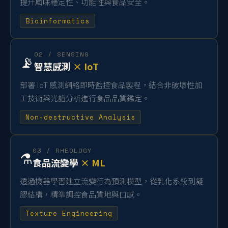
提升風味穩定性、功能性與食品安全。
Bioinformatics
02 / SENSING
📡
智慧感測
× IoT
部署 IoT 感測網絡即時監控食品製程，結合非破壞性加
工技術與光譜分析進行食品品質鑑定。
Non-destructive Analysis
03 / RHEOLOGY
⚗️
食品流變學
× ML
透過機器學習建立流變行為預測模型，從乳化系統到凝
膠結構，精準調控食品質地與口感。
Texture Engineering