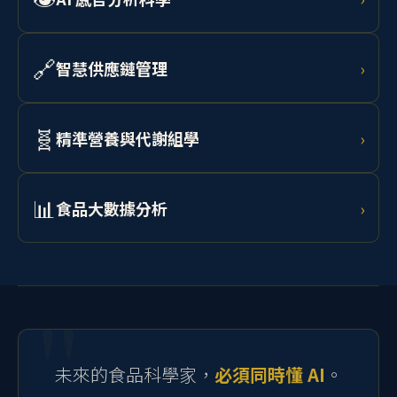
👁️
AI 感官分析科學
›
預測。
結合非破壞性加工技術、電腦視覺與光譜分析進行食品
品質鑑定，以 AI 輔助人工品評，實現客觀量化感官分
🔗
智慧供應鏈管理
›
析。
學習 AI 需求預測、RFID 追蹤、區塊鏈溯源與物聯網監
控，打造從農場到消費者的透明化食品供應鏈。
🧬
精準營養與代謝組學
›
結合腸道微生物體分析、代謝組學資料與 AI 模型，為個
體設計最適飲食介入策略，開發個人化功能性食品。
📊
食品大數據分析
›
學習 Python、R 語言、RSM 實驗設計、機器學習與統計
建模，處理流變、微生物、感官及製程等多元食品科學
資料。
未來的食品科學家，
必須同時懂 AI
。