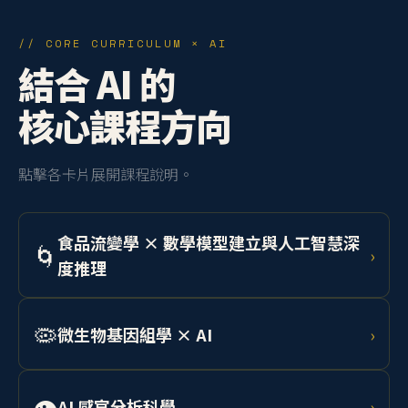
// CORE CURRICULUM × AI
結合 AI 的
核心課程方向
點擊各卡片展開課程說明。
食品流變學 × 數學模型建立與人工智慧深
🌀
›
度推理
學習 Herschel-Bulkley 模型與 Cox-Merz 法則，結合機
器學習預測乳化系統、凝膠、麵團等流體行為，應用於
🦠
微生物基因組學 × AI
›
工業產線品質控制。
整合定序技術與深度學習，分析食品相關微生物基因
組，開發 AI 輔助菌株篩選系統，應用於精準發酵與食安