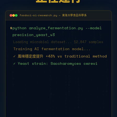
foodsci-ai-research.py — 東海大學食品科學系
$
python analyze_fermentation.py --model
precision_yeast_v3
Loading microbial dataset... 12,847 samples
Training AI fermentation model...
✓ 風味穩定度提升 +43% vs traditional method
✓ Yeast strain: Saccharomyces
cerevisiae THU-2025
$
python food_safety_detect.p