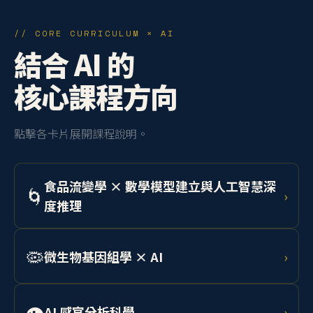
// CORE CURRICULUM × AI
結合 AI 的
核心課程方向
點擊各卡片展開課程說明。
食品流變學 × 數學模型建立與人工智慧深
🌀
›
度推理
學習 Herschel-Bulkley 模型與 Cox-Merz 法則，結合機
器學習預測乳化系統、凝膠、麵團等流體行為，應用於
🦠
微生物基因組學 × AI
›
工業產線品質控制。
整合定序技術與深度學習，分析食品相關微生物基因
組，開發 AI 輔助菌株篩選系統，應用於精準發酵與食安