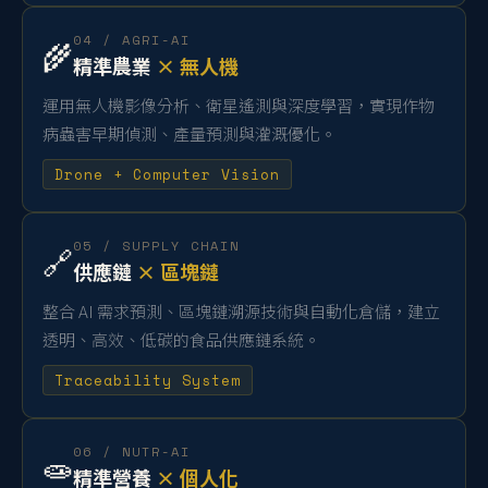
04 / AGRI-AI
🌾
精準農業
× 無人機
運用無人機影像分析、衛星遙測與深度學習，實現作物
病蟲害早期偵測、產量預測與灌溉優化。
Drone + Computer Vision
05 / SUPPLY CHAIN
🔗
供應鏈
× 區塊鏈
整合 AI 需求預測、區塊鏈溯源技術與自動化倉儲，建立
透明、高效、低碳的食品供應鏈系統。
Traceability System
06 / NUTR-AI
🧫
精準營養
× 個人化