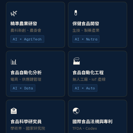
🌿
💊
精準農業研發
保健食品開發
農科新創、農委會
生技、製藥產業
AI × AgriTech
AI × Nutra
📊
🏭
食品自動化分析
食品自動化工程
電商、供應鏈管理
無人工廠、IoT 產線
AI × Data
AI × Auto
🏫
🌏
食品科學研究員
國際食品法規與專利
學術界、國家研究院
TFDA、Codex