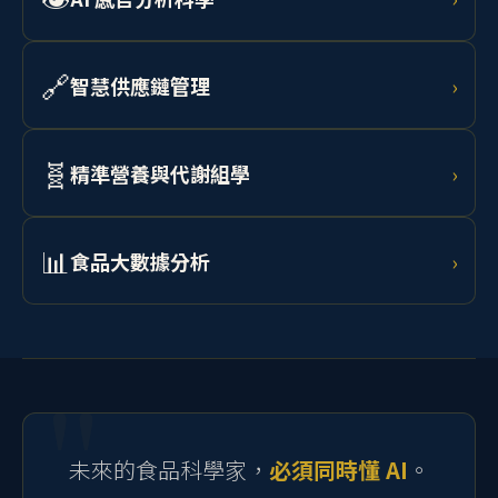
👁️
AI 感官分析科學
›
預測。
結合非破壞性加工技術、電腦視覺與光譜分析進行食品
品質鑑定，以 AI 輔助人工品評，實現客觀量化感官分
🔗
智慧供應鏈管理
›
析。
學習 AI 需求預測、RFID 追蹤、區塊鏈溯源與物聯網監
控，打造從農場到消費者的透明化食品供應鏈。
🧬
精準營養與代謝組學
›
結合腸道微生物體分析、代謝組學資料與 AI 模型，為個
體設計最適飲食介入策略，開發個人化功能性食品。
📊
食品大數據分析
›
學習 Python、R 語言、RSM 實驗設計、機器學習與統計
建模，處理流變、微生物、感官及製程等多元食品科學
資料。
未來的食品科學家，
必須同時懂 AI
。