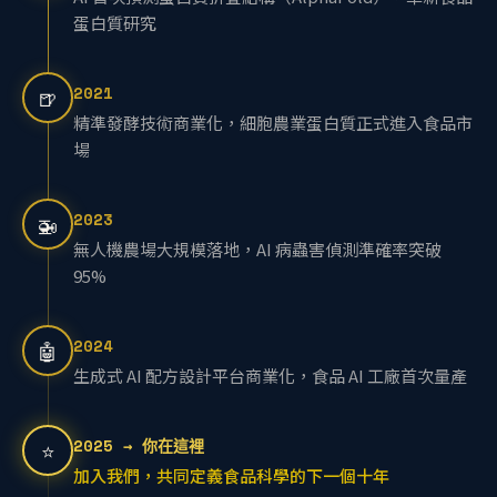
AI 首次預測蛋白質折疊結構（AlphaFold），革新食品
蛋白質研究
2021
🍺
精準發酵技術商業化，細胞農業蛋白質正式進入食品市
場
2023
🚁
無人機農場大規模落地，AI 病蟲害偵測準確率突破
95%
2024
🤖
生成式 AI 配方設計平台商業化，食品 AI 工廠首次量產
2025 → 你在這裡
⭐
加入我們，共同定義食品科學的下一個十年