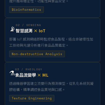
提升風味穩定性、功能性與食品安全。
Bioinformatics
02 / SENSING
📡
智慧感測
× IoT
部署 IoT 感測網絡即時監控食品製程，結合非破壞性加
工技術與光譜分析進行食品品質鑑定。
Non-destructive Analysis
03 / RHEOLOGY
⚗️
食品流變學
× ML
透過機器學習建立流變行為預測模型，從乳化系統到凝
膠結構，精準調控食品質地與口感。
Texture Engineering