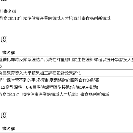
計畫名稱
教育部113年精準健康產業跨領域人才培育計畫食品創新領域
年度
計畫名稱
遊戲化即時反饋系統結合形成性評量應用於生物統計課程以提升學習投入
效
食農教育導入大學蔬果加工課程設計效果評估
那些課堂管不到的事:多元制度網絡對於團隊合作的影響
112高教深耕：0-6農學院課程轉型接軌(含院OKR推動)
教育部112年精準健康產業跨領域人才培育計畫食品創新領域
年度
計畫名稱