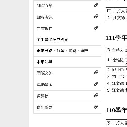
師資介紹
序
主持人
課程資訊
1
江文德
畢業條件
111學
師生學術研究成果
序
主持人
未來出路、就業、實習、證照
1
徐雅甄
未來升學
邱致穎
2
國際交流
劉佳怡
3
4
江文德
獎助學金
5
江文德
榮譽榜
傑出系友
110學
序
主持人