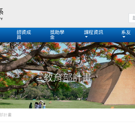
師資成
獎助學
課程資訊
系友
員
金
教育部計畫
部計畫