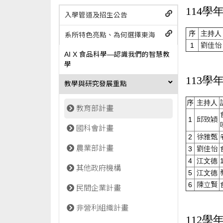
114學
入學管道及招生公告
序
主持人
系所特色亮點、為何選擇東海
1
劉佳怡
AI X 食品科學—認識我們的智慧教
學
113學
教學與研究發展重點
序
主持人
教育部計畫
1
邱致穎
國科會計畫
2
徐雅甄
農業部計畫
3
劉佳怡
4
江文德
其他政府機構
5
江文德
6
陳立賢
民間企業計畫
非營利組織計畫
112學