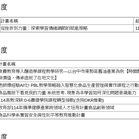
年度
計畫名稱
起
從挫折到力量：探索學習情緒調節的賦能策略
11
年度
計畫名稱
食農教育導入釀造學課程教學研究—以台中市東勢區醬油產業為例【時間
味價值，傳承造就了在地文化】
老師傅經驗AI化! PBL教學策略融入智慧化食品生產管理與實作課程之行
食品風險下看見我的力量:系統思考､現象為本學習如何深化問題意識能力
114高教深耕:0-6農健學院課程轉型接軌(含院OKR推動)
教育部114年精準健康產業跨領域人才培育計畫食品創新領域
食品科學系實習安全與性別平等教育推動計畫
年度