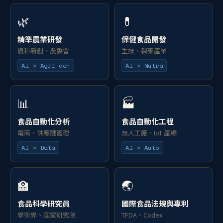
🌿
💊
精準農業研發
保健食品開發
農科新創、農委會
生技、製藥產業
AI × AgriTech
AI × Nutra
📊
🏭
食品自動化分析
食品自動化工程
電商、供應鏈管理
無人工廠、IoT 產線
AI × Data
AI × Auto
🏫
🌏
食品科學研究員
國際食品法規與專利
學術界、國家研究院
TFDA、Codex