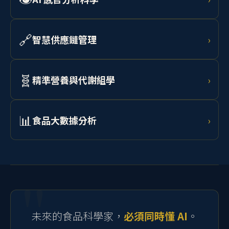
👁️
AI 感官分析科學
›
預測。
結合非破壞性加工技術、電腦視覺與光譜分析進行食品
品質鑑定，以 AI 輔助人工品評，實現客觀量化感官分
🔗
智慧供應鏈管理
›
析。
學習 AI 需求預測、RFID 追蹤、區塊鏈溯源與物聯網監
控，打造從農場到消費者的透明化食品供應鏈。
🧬
精準營養與代謝組學
›
結合腸道微生物體分析、代謝組學資料與 AI 模型，為個
體設計最適飲食介入策略，開發個人化功能性食品。
📊
食品大數據分析
›
學習 Python、R 語言、RSM 實驗設計、機器學習與統計
建模，處理流變、微生物、感官及製程等多元食品科學
資料。
未來的食品科學家，
必須同時懂 AI
。