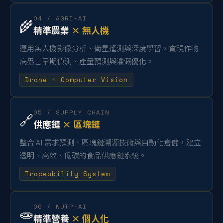
04 / AGRI-AI
🌾
精準農業
× 無人機
運用無人機影像分析、衛星遙測與深度學習，實現作物
病蟲害早期偵測、產量預測與灌溉優化。
Drone + Computer Vision
05 / SUPPLY CHAIN
🔗
供應鏈
× 區塊鏈
整合 AI 需求預測、區塊鏈溯源技術與自動化倉儲，建立
透明、高效、低碳的食品供應鏈系統。
Traceability System
06 / NUTR-AI
🧫
精準營養
× 個人化