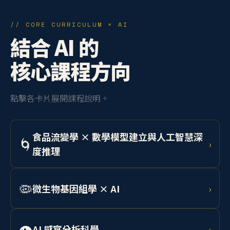
// CORE CURRICULUM × AI
結合 AI 的
核心課程方向
點擊各卡片展開課程說明。
食品流變學 × 數學模型建立與人工智慧深
🌀
›
度推理
學習 Herschel-Bulkley 模型與 Cox-Merz 法則，結合機
器學習預測乳化系統、凝膠、麵團等流體行為，應用於
🦠
微生物基因組學 × AI
›
工業產線品質控制。
整合定序技術與深度學習，分析食品相關微生物基因
組，開發 AI 輔助菌株篩選系統，應用於精準發酵與食安