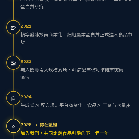
AI 首次預測蛋白質折疊結構（AlphaFold），革新食品
蛋白質研究
2021
🍺
精準發酵技術商業化，細胞農業蛋白質正式進入食品市
場
2023
🚁
無人機農場大規模落地，AI 病蟲害偵測準確率突破
95%
2024
🤖
生成式 AI 配方設計平台商業化，食品 AI 工廠首次量產
2025 → 你在這裡
⭐
加入我們，共同定義食品科學的下一個十年