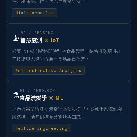
提升風味穩定性、功能性與食品安全。
Bioinformatics
02 / SENSING
📡
智慧感測
× IoT
部署 IoT 感測網絡即時監控食品製程，結合非破壞性加
工技術與光譜分析進行食品品質鑑定。
Non-destructive Analysis
03 / RHEOLOGY
⚗️
食品流變學
× ML
透過機器學習建立流變行為預測模型，從乳化系統到凝
膠結構，精準調控食品質地與口感。
Texture Engineering