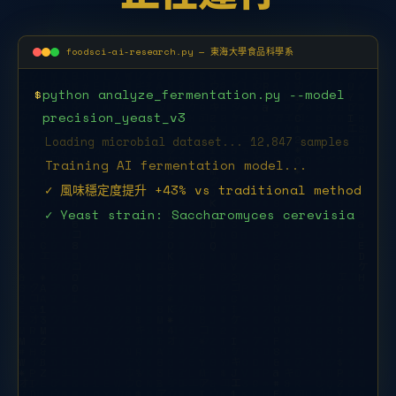
foodsci-ai-research.py — 東海大學食品科學系
$
python analyze_fermentation.py --model
precision_yeast_v3
Loading microbial dataset... 12,847 samples
Training AI fermentation model...
✓ 風味穩定度提升 +43% vs traditional method
✓ Yeast strain: Saccharomyces
cerevisiae THU-2025
$
python food_safety_detect.py