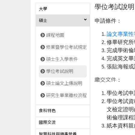
學位考試說明
大學
申請條件：
碩士
論文專業性
課程地圖
修畢研究所
修業暨學位考試規定
完成學術倫
完成英文畢
碩士生入學表件
張貼海報或
學位考試說明
繳交文件
：
碩士論文上傳說明
學位考試申
研究生畢業離校流程
學位考試資
文檢定證明
食科特色
術倫理課程
國際交流
紙本資料親自
智慧科技與精準營養