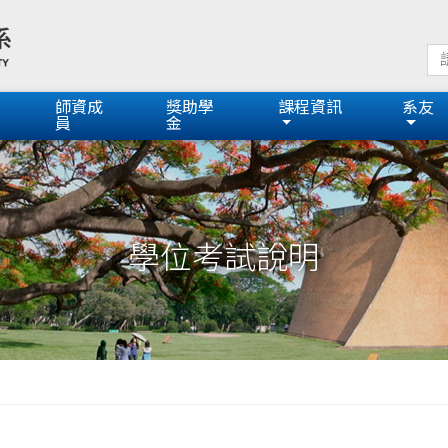
師資成
獎助學
課程資訊
系友
員
金
學位考試說明