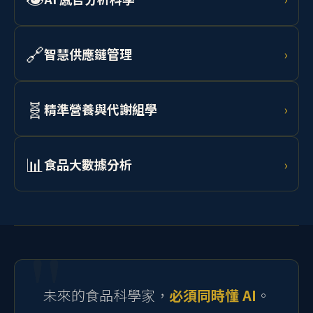
👁️
AI 感官分析科學
›
預測。
結合非破壞性加工技術、電腦視覺與光譜分析進行食品
品質鑑定，以 AI 輔助人工品評，實現客觀量化感官分
🔗
智慧供應鏈管理
›
析。
學習 AI 需求預測、RFID 追蹤、區塊鏈溯源與物聯網監
控，打造從農場到消費者的透明化食品供應鏈。
🧬
精準營養與代謝組學
›
結合腸道微生物體分析、代謝組學資料與 AI 模型，為個
體設計最適飲食介入策略，開發個人化功能性食品。
📊
食品大數據分析
›
學習 Python、R 語言、RSM 實驗設計、機器學習與統計
建模，處理流變、微生物、感官及製程等多元食品科學
資料。
未來的食品科學家，
必須同時懂 AI
。