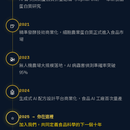
AI 首次預測蛋白質折疊結構（AlphaFold），革新食品
蛋白質研究
2021
🍺
精準發酵技術商業化，細胞農業蛋白質正式進入食品市
場
2023
🚁
無人機農場大規模落地，AI 病蟲害偵測準確率突破
95%
2024
🤖
生成式 AI 配方設計平台商業化，食品 AI 工廠首次量產
2025 → 你在這裡
⭐
加入我們，共同定義食品科學的下一個十年