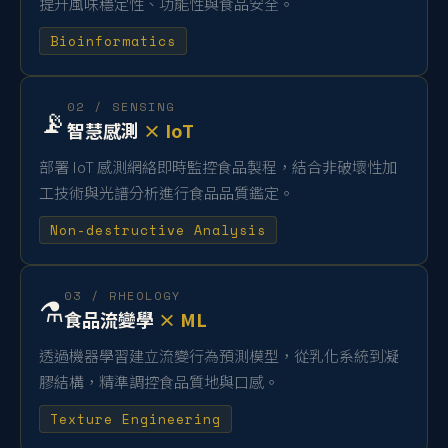
提升風味穩定性、功能性與食品安全。
Bioinformatics
02 / SENSING
📡
智慧感測
× IoT
部署 IoT 感測網絡即時監控食品製程，結合非破壞性加
工技術與光譜分析進行食品品質鑑定。
Non-destructive Analysis
03 / RHEOLOGY
⚗️
食品流變學
× ML
透過機器學習建立流變行為預測模型，從乳化系統到凝
膠結構，精準調控食品質地與口感。
Texture Engineering