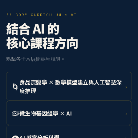
// CORE CURRICULUM × AI
結合 AI 的
核心課程方向
點擊各卡片展開課程說明。
食品流變學 × 數學模型建立與人工智慧深
🌀
›
度推理
學習 Herschel-Bulkley 模型與 Cox-Merz 法則，結合機
器學習預測乳化系統、凝膠、麵團等流體行為，應用於
🦠
微生物基因組學 × AI
›
工業產線品質控制。
整合定序技術與深度學習，分析食品相關微生物基因
組，開發 AI 輔助菌株篩選系統，應用於精準發酵與食安