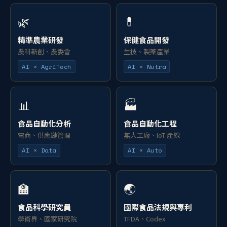
🌿
💊
精準農業研發
保健食品開發
農科新創、農委會
生技、製藥產業
AI × AgriTech
AI × Nutra
📊
🏭
食品自動化分析
食品自動化工程
電商、供應鏈管理
無人工廠、IoT 產線
AI × Data
AI × Auto
🏫
🌏
食品科學研究員
國際食品法規與專利
學術界、國家研究院
TFDA、Codex