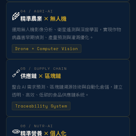
04 / AGRI-AI
🌾
精準農業
× 無人機
運用無人機影像分析、衛星遙測與深度學習，實現作物
病蟲害早期偵測、產量預測與灌溉優化。
Drone + Computer Vision
05 / SUPPLY CHAIN
🔗
供應鏈
× 區塊鏈
整合 AI 需求預測、區塊鏈溯源技術與自動化倉儲，建立
透明、高效、低碳的食品供應鏈系統。
Traceability System
06 / NUTR-AI
🧫
精準營養
× 個人化