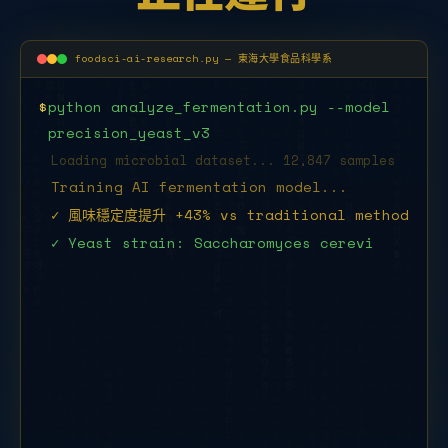
foodsci-ai-research.py — 東海大學食品科學系
$
python analyze_fermentation.py --model
precision_yeast_v3
Loading microbial dataset... 12,847 samples
Training AI fermentation model...
✓ 風味穩定度提升 +43% vs traditional method
✓ Yeast strain: Saccharomyces
cerevisiae THU-2025
$
python food_safety_detect.py