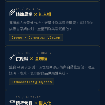
04 / AGRI-AI
🌾
精準農業
× 無人機
運用無人機影像分析、衛星遙測與深度學習，實現作物
病蟲害早期偵測、產量預測與灌溉優化。
Drone + Computer Vision
05 / SUPPLY CHAIN
🔗
供應鏈
× 區塊鏈
整合 AI 需求預測、區塊鏈溯源技術與自動化倉儲，建立
透明、高效、低碳的食品供應鏈系統。
Traceability System
06 / NUTR-AI
🧫
精準營養
× 個人化