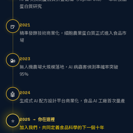
AI 首次預測蛋白質折疊結構（AlphaFold），革新食品
蛋白質研究
2021
🍺
精準發酵技術商業化，細胞農業蛋白質正式進入食品市
場
2023
🚁
無人機農場大規模落地，AI 病蟲害偵測準確率突破
95%
2024
🤖
生成式 AI 配方設計平台商業化，食品 AI 工廠首次量產
2025 → 你在這裡
⭐
加入我們，共同定義食品科學的下一個十年