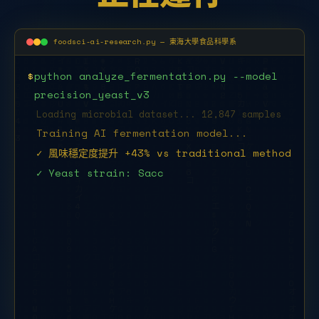
foodsci-ai-research.py — 東海大學食品科學系
$
python analyze_fermentation.py --model
precision_yeast_v3
Loading microbial dataset... 12,847 samples
Training AI fermentation model...
✓ 風味穩定度提升 +43% vs traditional method
✓ Yeast strain: Saccharomyces
cerevisiae THU-2025
$
python food_safe
█