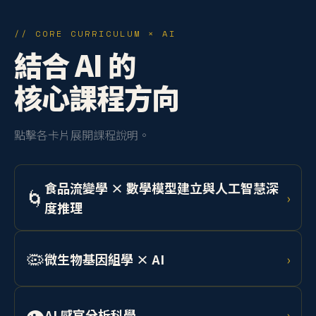
// CORE CURRICULUM × AI
結合 AI 的
核心課程方向
點擊各卡片展開課程說明。
食品流變學 × 數學模型建立與人工智慧深
🌀
›
度推理
學習 Herschel-Bulkley 模型與 Cox-Merz 法則，結合機
器學習預測乳化系統、凝膠、麵團等流體行為，應用於
🦠
微生物基因組學 × AI
›
工業產線品質控制。
整合定序技術與深度學習，分析食品相關微生物基因
組，開發 AI 輔助菌株篩選系統，應用於精準發酵與食安