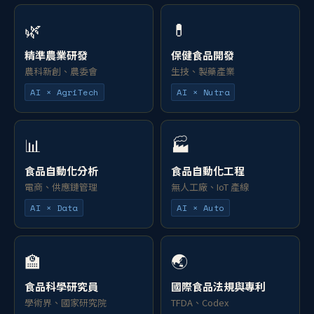
🌿
💊
精準農業研發
保健食品開發
農科新創、農委會
生技、製藥產業
AI × AgriTech
AI × Nutra
📊
🏭
食品自動化分析
食品自動化工程
電商、供應鏈管理
無人工廠、IoT 產線
AI × Data
AI × Auto
🏫
🌏
食品科學研究員
國際食品法規與專利
學術界、國家研究院
TFDA、Codex