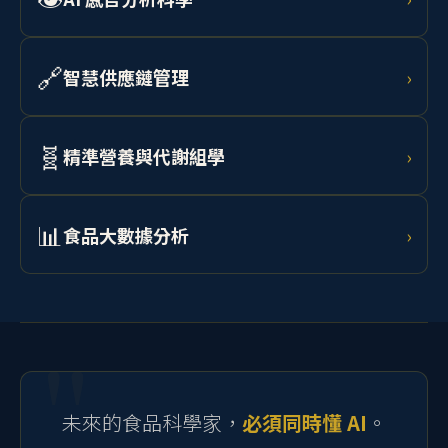
👁️
AI 感官分析科學
›
預測。
結合非破壞性加工技術、電腦視覺與光譜分析進行食品
品質鑑定，以 AI 輔助人工品評，實現客觀量化感官分
🔗
智慧供應鏈管理
›
析。
學習 AI 需求預測、RFID 追蹤、區塊鏈溯源與物聯網監
控，打造從農場到消費者的透明化食品供應鏈。
🧬
精準營養與代謝組學
›
結合腸道微生物體分析、代謝組學資料與 AI 模型，為個
體設計最適飲食介入策略，開發個人化功能性食品。
📊
食品大數據分析
›
學習 Python、R 語言、RSM 實驗設計、機器學習與統計
建模，處理流變、微生物、感官及製程等多元食品科學
資料。
未來的食品科學家，
必須同時懂 AI
。