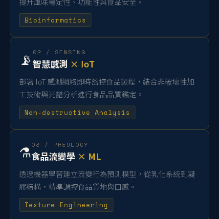
提升風味穩定性、功能性與食品安全。
Bioinformatics
02 / SENSING
📡
智慧感測
× IoT
部署 IoT 感測網絡即時監控食品製程，結合非破壞性加
工技術與光譜分析進行食品品質鑑定。
Non-destructive Analysis
03 / RHEOLOGY
⚗️
食品流變學
× ML
透過機器學習建立流變行為預測模型，從乳化系統到凝
膠結構，精準調控食品質地與口感。
Texture Engineering