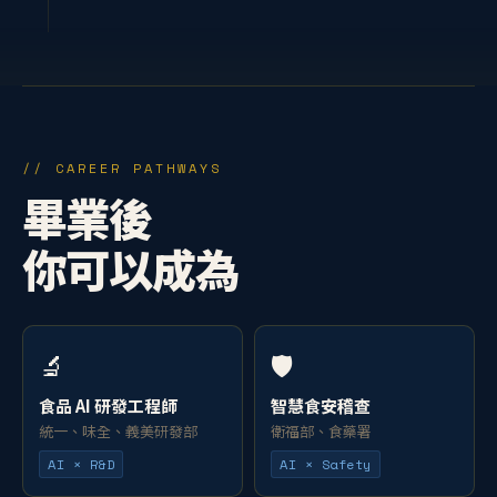
// CAREER PATHWAYS
畢業後
你可以成為
🔬
🛡️
食品 AI 研發工程師
智慧食安稽查
統一、味全、義美研發部
衛福部、食藥署
AI × R&D
AI × Safety