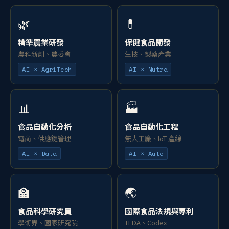
🌿
💊
精準農業研發
保健食品開發
農科新創、農委會
生技、製藥產業
AI × AgriTech
AI × Nutra
📊
🏭
食品自動化分析
食品自動化工程
電商、供應鏈管理
無人工廠、IoT 產線
AI × Data
AI × Auto
🏫
🌏
食品科學研究員
國際食品法規與專利
學術界、國家研究院
TFDA、Codex