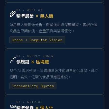
04 / AGRI-AI
🌾
精準農業
× 無人機
運用無人機影像分析、衛星遙測與深度學習，實現作物
病蟲害早期偵測、產量預測與灌溉優化。
Drone + Computer Vision
05 / SUPPLY CHAIN
🔗
供應鏈
× 區塊鏈
整合 AI 需求預測、區塊鏈溯源技術與自動化倉儲，建立
透明、高效、低碳的食品供應鏈系統。
Traceability System
06 / NUTR-AI
🧫
精準營養
× 個人化