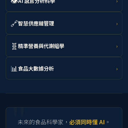
👁️
AI 感官分析科學
›
預測。
結合非破壞性加工技術、電腦視覺與光譜分析進行食品
品質鑑定，以 AI 輔助人工品評，實現客觀量化感官分
🔗
智慧供應鏈管理
›
析。
學習 AI 需求預測、RFID 追蹤、區塊鏈溯源與物聯網監
控，打造從農場到消費者的透明化食品供應鏈。
🧬
精準營養與代謝組學
›
結合腸道微生物體分析、代謝組學資料與 AI 模型，為個
體設計最適飲食介入策略，開發個人化功能性食品。
📊
食品大數據分析
›
學習 Python、R 語言、RSM 實驗設計、機器學習與統計
建模，處理流變、微生物、感官及製程等多元食品科學
資料。
未來的食品科學家，
必須同時懂 AI
。