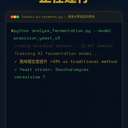
foodsci-ai-research.py — 東海大學食品科學系
$
python analyze_fermentation.py --model
precision_yeast_v3
Loading microbial dataset... 12,847 samples
Training AI fermentation model...
✓ 風味穩定度提升 +43% vs traditional method
✓ Yeast strain: Saccharomyces
cerevisiae THU-2025
$
python food_safety_detect.py --sen