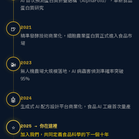
AI 首次預測蛋白質折疊結構（AlphaFold），革新食品
蛋白質研究
2021
🍺
精準發酵技術商業化，細胞農業蛋白質正式進入食品市
場
2023
🚁
無人機農場大規模落地，AI 病蟲害偵測準確率突破
95%
2024
🤖
生成式 AI 配方設計平台商業化，食品 AI 工廠首次量產
2025 → 你在這裡
⭐
加入我們，共同定義食品科學的下一個十年