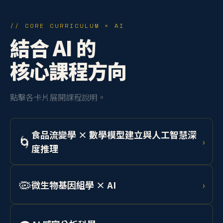
// CORE CURRICULUM × AI
結合 AI 的
核心課程方向
點擊各卡片展開課程說明。
食品流變學 × 數學模型建立與人工智慧深
🌀
›
度推理
學習 Herschel-Bulkley 模型與 Cox-Merz 法則，結合機
器學習預測乳化系統、凝膠、麵團等流體行為，應用於
🦠
微生物基因組學 × AI
›
工業產線品質控制。
整合定序技術與深度學習，分析食品相關微生物基因
組，開發 AI 輔助菌株篩選系統，應用於精準發酵與食安