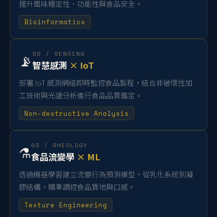
提升風味穩定性、功能性與食品安全。
Bioinformatics
02 / SENSING
📡
智慧感測
× IoT
部署 IoT 感測網絡即時監控食品製程，結合非破壞性加
工技術與光譜分析進行食品品質鑑定。
Non-destructive Analysis
03 / RHEOLOGY
⚗️
食品流變學
× ML
透過機器學習建立流變行為預測模型，從乳化系統到凝
膠結構，精準調控食品質地與口感。
Texture Engineering