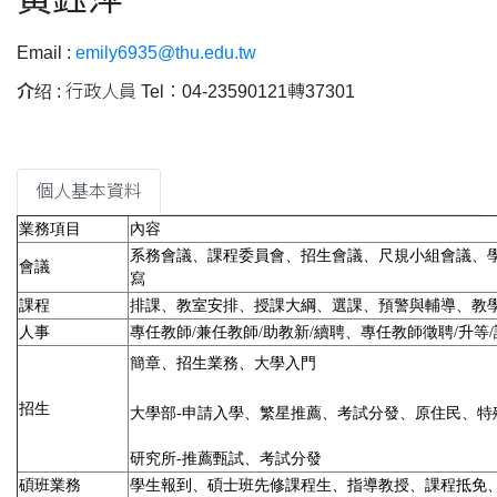
Email :
emily6935@thu.edu.tw
介绍 :
行政人員 Tel：04-23590121轉37301
個人基本資料
業務項目
內容
系務會議、課程委員會、招生會議、尺規小組會議、
會議
寫
課程
排課、教室安排、授課大綱、選課、預警與輔導、教
人事
專任教師/兼任教師/助教新/續聘、專任教師徵聘/升等
簡章、招生業務、大學入門
招生
大學部-申請入學、繁星推薦、考試分發、原住民、
研究所-推薦甄試、考試分發
碩班業務
學生報到、碩士班先修課程生、指導教授、課程抵免