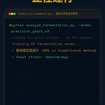
foodsci-ai-research.py — 東海大學食品科學系
$
python analyze_fermentation.py --model
precision_yeast_v3
Loading microbial dataset... 12,847 samples
Training AI fermentation model...
✓ 風味穩定度提升 +43% vs traditional method
✓ Yeast strain: Saccharomyces
cerevisiae THU-2025
$
python food_safety_detect.p