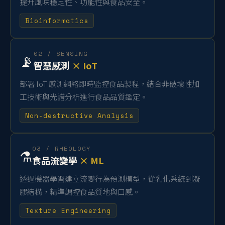
提升風味穩定性、功能性與食品安全。
Bioinformatics
02 / SENSING
📡
智慧感測
× IoT
部署 IoT 感測網絡即時監控食品製程，結合非破壞性加
工技術與光譜分析進行食品品質鑑定。
Non-destructive Analysis
03 / RHEOLOGY
⚗️
食品流變學
× ML
透過機器學習建立流變行為預測模型，從乳化系統到凝
膠結構，精準調控食品質地與口感。
Texture Engineering