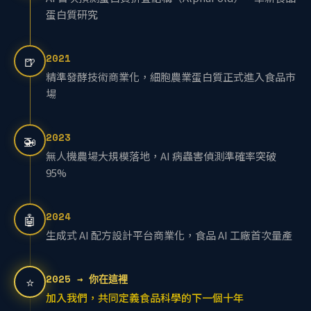
AI 首次預測蛋白質折疊結構（AlphaFold），革新食品
蛋白質研究
2021
🍺
精準發酵技術商業化，細胞農業蛋白質正式進入食品市
場
2023
🚁
無人機農場大規模落地，AI 病蟲害偵測準確率突破
95%
2024
🤖
生成式 AI 配方設計平台商業化，食品 AI 工廠首次量產
2025 → 你在這裡
⭐
加入我們，共同定義食品科學的下一個十年