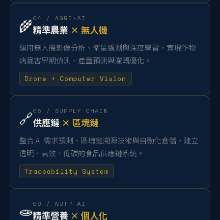
04 / AGRI-AI
🌾
精準農業
× 無人機
運用無人機影像分析、衛星遙測與深度學習，實現作物
病蟲害早期偵測、產量預測與灌溉優化。
Drone + Computer Vision
05 / SUPPLY CHAIN
🔗
供應鏈
× 區塊鏈
整合 AI 需求預測、區塊鏈溯源技術與自動化倉儲，建立
透明、高效、低碳的食品供應鏈系統。
Traceability System
06 / NUTR-AI
🧫
精準營養
× 個人化