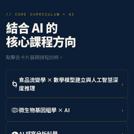
// CORE CURRICULUM × AI
結合 AI 的
核心課程方向
點擊各卡片展開課程說明。
食品流變學 × 數學模型建立與人工智慧深
🌀
›
度推理
學習 Herschel-Bulkley 模型與 Cox-Merz 法則，結合機
器學習預測乳化系統、凝膠、麵團等流體行為，應用於
🦠
微生物基因組學 × AI
›
工業產線品質控制。
整合定序技術與深度學習，分析食品相關微生物基因
組，開發 AI 輔助菌株篩選系統，應用於精準發酵與食安