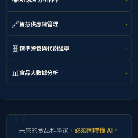
👁️
AI 感官分析科學
›
預測。
結合非破壞性加工技術、電腦視覺與光譜分析進行食品
品質鑑定，以 AI 輔助人工品評，實現客觀量化感官分
🔗
智慧供應鏈管理
›
析。
學習 AI 需求預測、RFID 追蹤、區塊鏈溯源與物聯網監
控，打造從農場到消費者的透明化食品供應鏈。
🧬
精準營養與代謝組學
›
結合腸道微生物體分析、代謝組學資料與 AI 模型，為個
體設計最適飲食介入策略，開發個人化功能性食品。
📊
食品大數據分析
›
學習 Python、R 語言、RSM 實驗設計、機器學習與統計
建模，處理流變、微生物、感官及製程等多元食品科學
資料。
未來的食品科學家，
必須同時懂 AI
。