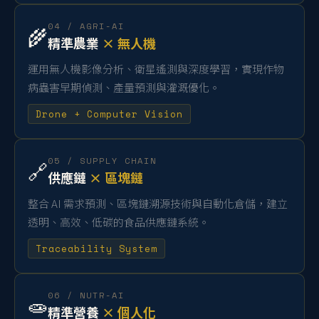
04 / AGRI-AI
🌾
精準農業
× 無人機
運用無人機影像分析、衛星遙測與深度學習，實現作物
病蟲害早期偵測、產量預測與灌溉優化。
Drone + Computer Vision
05 / SUPPLY CHAIN
🔗
供應鏈
× 區塊鏈
整合 AI 需求預測、區塊鏈溯源技術與自動化倉儲，建立
透明、高效、低碳的食品供應鏈系統。
Traceability System
06 / NUTR-AI
🧫
精準營養
× 個人化