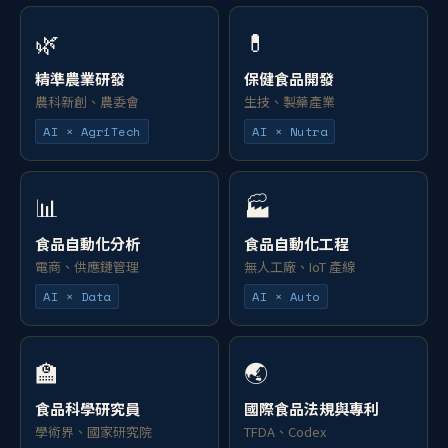
🌿
💊
精準農業研發
保健食品開發
農科新創、農委會
生技、製藥產業
AI × AgriTech
AI × Nutra
📊
🏭
食品自動化分析
食品自動化工程
電商、供應鏈管理
無人工廠、IoT 產線
AI × Data
AI × Auto
🏫
🌏
食品科學研究員
國際食品法規與專利
學術界、國家研究院
TFDA、Codex