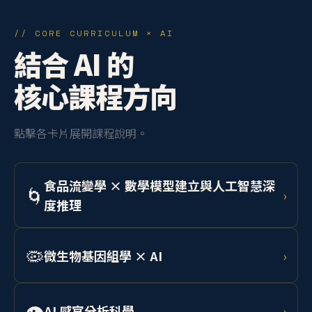
// CORE CURRICULUM × AI
結合 AI 的
核心課程方向
點擊各卡片展開課程說明。
食品流變學 × 數學模型建立與人工智慧深
🌀
›
度推理
學習 Herschel-Bulkley 模型與 Cox-Merz 法則，結合機
器學習預測乳化系統、凝膠、麵團等流體行為，應用於
🦠
微生物基因組學 × AI
›
工業產線品質控制。
整合定序技術與深度學習，分析食品相關微生物基因
組，開發 AI 輔助菌株篩選系統，應用於精準發酵與食安