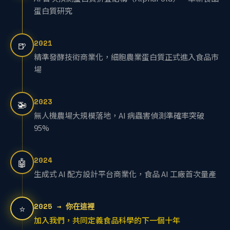
AI 首次預測蛋白質折疊結構（AlphaFold），革新食品
蛋白質研究
2021
🍺
精準發酵技術商業化，細胞農業蛋白質正式進入食品市
場
2023
🚁
無人機農場大規模落地，AI 病蟲害偵測準確率突破
95%
2024
🤖
生成式 AI 配方設計平台商業化，食品 AI 工廠首次量產
2025 → 你在這裡
⭐
加入我們，共同定義食品科學的下一個十年