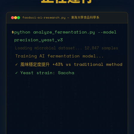
foodsci-ai-research.py — 東海大學食品科學系
$
python analyze_fermentation.py --model
precision_yeast_v3
Loading microbial dataset... 12,847 samples
Training AI fermentation model...
✓ 風味穩定度提升 +43% vs traditional method
✓ Yeast strain: Saccharomyces
cerevisiae THU-2025
$
python food_safety_det
█