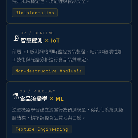
提升風味穩定性、功能性與食品安全。
Bioinformatics
02 / SENSING
📡
智慧感測
× IoT
部署 IoT 感測網絡即時監控食品製程，結合非破壞性加
工技術與光譜分析進行食品品質鑑定。
Non-destructive Analysis
03 / RHEOLOGY
⚗️
食品流變學
× ML
透過機器學習建立流變行為預測模型，從乳化系統到凝
膠結構，精準調控食品質地與口感。
Texture Engineering