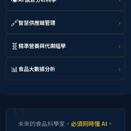
👁️
AI 感官分析科學
›
預測。
結合非破壞性加工技術、電腦視覺與光譜分析進行食品
品質鑑定，以 AI 輔助人工品評，實現客觀量化感官分
🔗
智慧供應鏈管理
›
析。
學習 AI 需求預測、RFID 追蹤、區塊鏈溯源與物聯網監
控，打造從農場到消費者的透明化食品供應鏈。
🧬
精準營養與代謝組學
›
結合腸道微生物體分析、代謝組學資料與 AI 模型，為個
體設計最適飲食介入策略，開發個人化功能性食品。
📊
食品大數據分析
›
學習 Python、R 語言、RSM 實驗設計、機器學習與統計
建模，處理流變、微生物、感官及製程等多元食品科學
資料。
未來的食品科學家，
必須同時懂 AI
。